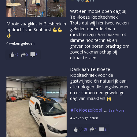
+3
Wat een mooie open dag bij
Te Kloeze Riooltechniek!
Trots dat wij hier twee weken
Mooie zaagklus in Giesbeek in
geleden onderdeel van
opdracht van Senhorst
mochten zijn. Van buizen tot
slimme riooltechniek en
4 weken geleden
graven tot boren: prachtig om
zoveel vakmanschap bij
47
0
3
elkaar te zien.
Dank aan Te Kloeze
Riooltechniek voor de
gastvrijheid én natuurlijk aan
alle riologen die langskwamen
en er samen een geweldige
dag van maakten!
#TeKloezeRiool
...
See More
4 weken geleden
68
1
2