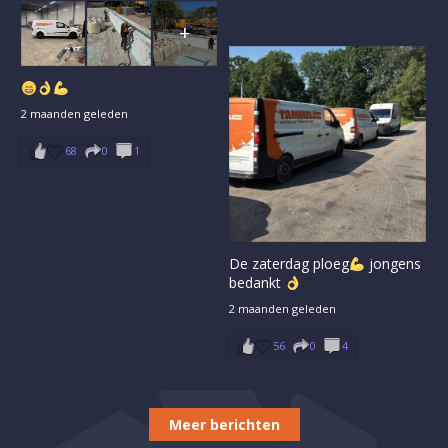
+
2 maanden geleden
68
0
1
De zaterdag ploeg
jongens
bedankt
2 maanden geleden
56
0
4
Meer berichten