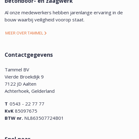
betonboor- en zaagwerk
Al onze medewerkers hebben jarenlange ervaring in de
bouw waarbij veiligheid voorop staat.
MEER OVER TAMMEL
Contactgegevens
Tammel BV
Vierde Broekdijk 9
7122 JD Aalten
Achterhoek, Gelderland
T
0543 - 22 77 77
KvK
85097675
BTW nr.
NL863507724B01