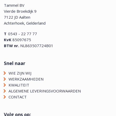
Tammel BV
Vierde Broekdijk 9
7122 JD Aalten
Achterhoek, Gelderland
T
0543 - 22 77 77
KvK
85097675
BTW nr.
NL863507724B01
Snel naar
WIE ZIJN WIJ
WERKZAAMHEDEN
KWALITEIT
ALGEMENE LEVERINGSVOORWAARDEN
CONTACT
Volg ons op: